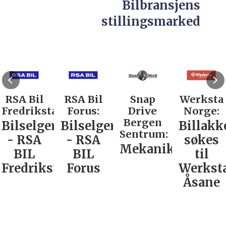
Bilbransjens
stillingsmarked
RSA Bil
RSA Bil
Snap
Werksta
Fredrikstad:
Forus:
Drive
Norge:
Bergen
Bilselger
Bilselger
Billakk
Sentrum:
- RSA
- RSA
søkes
Mekaniker
BIL
BIL
til
Fredrikstad
Forus
Werkst
Åsane