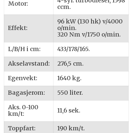
4-syl. turbodiesel, 1598
Motor:
ccm.
96 kW (130 hk) v/4000
Effekt:
o/min.
320 Nm v/1750 o/min.
L/B/H i cm:
433/178/165.
Akselavstand:
276,5 cm.
Egenvekt:
1640 kg.
Bagasjerom:
550 liter.
Aks. 0-100
11,6 sek.
km/t:
Toppfart:
190 km/t.