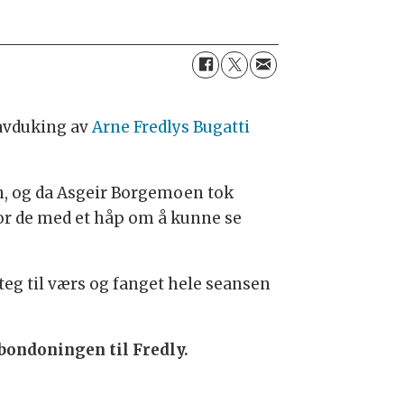
 avduking av
Arne Fredlys Bugatti
en, og da Asgeir Borgemoen tok
for de med et håp om å kunne se
g til værs og fanget hele seansen
bondoningen til Fredly.