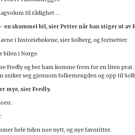
slagvolum til rådighet …
– en skummel bil, sier Petter når han stiger ut av 
avne i historiebøkene, sier Solberg, og fortsetter:
 bilen i Norge.
rne Fredly og ber ham komme frem for en liten prat. 
 han sniker seg gjennom folkemengden og opp til So
rer mye, sier Fredly.
moen.
:
mmer hele tiden noe nytt, og nye favoritter.