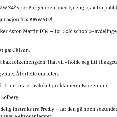
BMW Z4? spør Borgemoen, med tydelig «ja» fra publ
pirasjon fra: BMW 507!
ekker Aston Martin DB4 – før «old school»-avdelin
t på: Chiron.
tt bak folkemengden. Han vil «holde seg litt i bakgr
ynner å fortelle om bilen.
når frontruta er avduket proklamerer Borgemoen:
 Solberg!
ydelig instruks fra Fredly – lar den gå noen sekunde
et svære eksosanlegget.