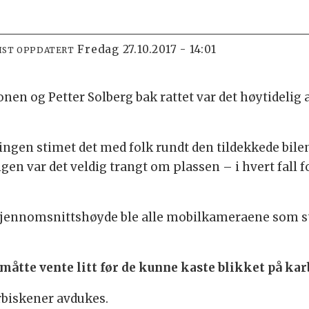
fredag 27.10.2017 - 14:01
IST OPPDATERT
n og Petter Solberg bak rattet var det høytidelig
ingen stimet det med folk rundt den tildekkede bil
en var det veldig trangt om plassen – i hvert fall 
gjennomsnittshøyde ble alle mobilkameraene som ste
måtte vente litt før de kunne kaste blikket på kar
rbiskener avdukes.