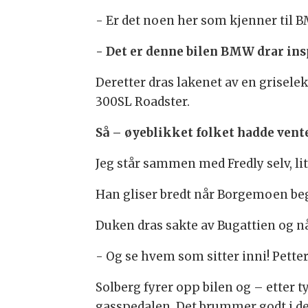
- Er det noen her som kjenner til 
- Det er denne bilen BMW drar ins
Deretter dras lakenet av en grisel
300SL Roadster.
Så – øyeblikket folket hadde vente
Jeg står sammen med Fredly selv, li
Han gliser bredt når Borgemoen beg
Duken dras sakte av Bugattien og 
- Og se hvem som sitter inni! Petter
Solberg fyrer opp bilen og – etter t
gasspedalen. Det brummer godt i d