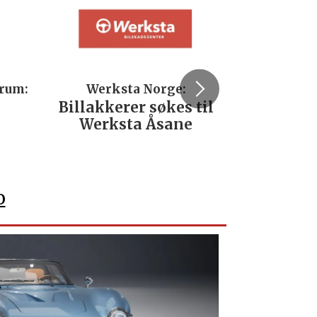
trum:
Werksta Norge:
Rodi
Billakkerer søkes til
Servi
Werksta Åsane
verks
No
o