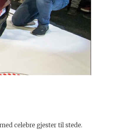
Bugatti Chiro
d celebre gjester til stede.