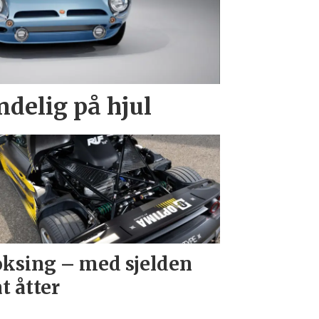
endelig på hjul
ksing – med sjelden
at åtter