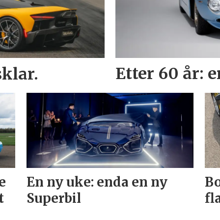
klar.
Etter 60 år: 
e
En ny uke: enda en ny
Bo
t
Superbil
fl