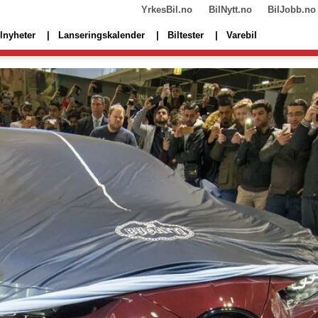
YrkesBil.no
BilNytt.no
BilJobb.no
lnyheter
Lanseringskalender
Biltester
Varebil