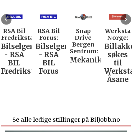
RSA Bil
RSA Bil
Snap
Werksta
Fredrikstad:
Forus:
Drive
Norge:
Bergen
Bilselger
Bilselger
Billakk
Sentrum:
- RSA
- RSA
søkes
Mekaniker
BIL
BIL
til
Fredrikstad
Forus
Werkst
Åsane
Se alle ledige stillinger på BilJobb.no