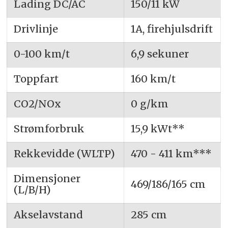
Lading DC/AC
150/11 kW
Drivlinje
1A, firehjulsdrift
0-100 km/t
6,9 sekuner
Toppfart
160 km/t
CO2/NOx
0 g/km
Strømforbruk
15,9 kWt**
Rekkevidde (WLTP)
470 - 411 km***
Dimensjoner
469/186/165 cm
(L/B/H)
Akselavstand
285 cm