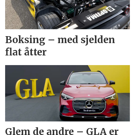
Boksing – med sjelden
flat åtter
Glem de andre – GLA er