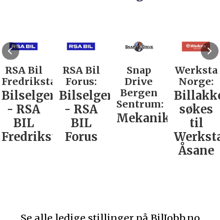
RSA Bil
RSA Bil
Snap
Werksta
Fredrikstad:
Forus:
Drive
Norge:
Bergen
Bilselger
Bilselger
Billakk
Sentrum:
- RSA
- RSA
søkes
Mekaniker
BIL
BIL
til
Fredrikstad
Forus
Werkst
Åsane
Se alle ledige stillinger på BilJobb.no