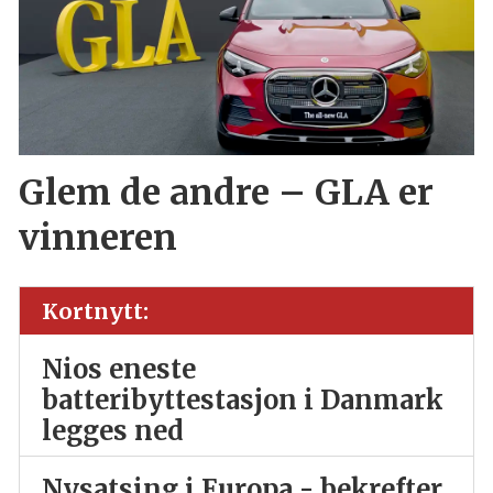
Glem de andre – GLA er
vinneren
Kortnytt:
Nios eneste
batteribyttestasjon i Danmark
legges ned
Nysatsing i Europa - bekrefter