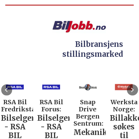
Bilbransjens
stillingsmarked
RSA Bil
RSA Bil
Snap
Werksta
Fredrikstad:
Forus:
Drive
Norge:
Bergen
Bilselger
Bilselger
Billakk
Sentrum:
- RSA
- RSA
søkes
Mekaniker
BIL
BIL
til