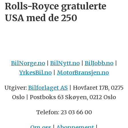
Rolls-Royce gratulerte
USA med de 250
BilNorge.no
|
BilNytt.no
|
BilJobb.no
|
YrkesBil.no
|
MotorBransjen.no
Utgiver:
Bilforlaget AS
| Hovfaret 17B, 0275
Oslo | Postboks 63 Skøyen, 0212 Oslo
Telefon: 23 03 66 00
Om oss
|
Abonnement
|