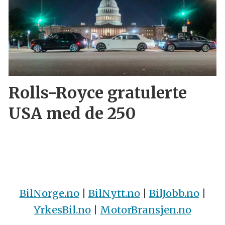
Rolls-Royce gratulerte
USA med de 250
BilNorge.no
|
BilNytt.no
|
BilJobb.no
|
YrkesBil.no
|
MotorBransjen.no