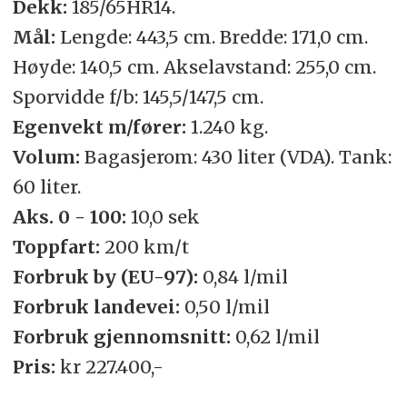
Dekk:
185/65HR14.
Mål:
Lengde: 443,5 cm. Bredde: 171,0 cm.
Høyde: 140,5 cm. Akselavstand: 255,0 cm.
Sporvidde f/b: 145,5/147,5 cm.
Egenvekt m/fører:
1.240 kg.
Volum:
Bagasjerom: 430 liter (VDA). Tank:
60 liter.
Aks. 0 - 100:
10,0 sek
Toppfart:
200 km/t
Forbruk by (EU-97):
0,84 l/mil
Forbruk landevei:
0,50 l/mil
Forbruk gjennomsnitt:
0,62 l/mil
Pris:
kr 227.400,-