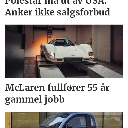
Polestar må ut av USA:
Anker ikke salgsforbud
McLaren fullfører 55 år
gammel jobb