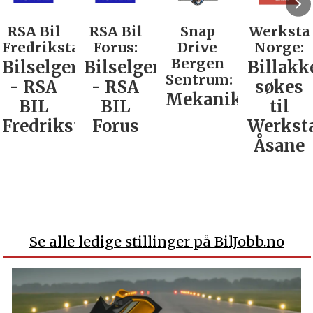
RSA Bil
RSA Bil
Snap
Werksta
Fredrikstad:
Forus:
Drive
Norge:
Bergen
Bilselger
Bilselger
Billakk
Sentrum:
- RSA
- RSA
søkes
Mekaniker
BIL
BIL
til
Fredrikstad
Forus
Werkst
Åsane
Se alle ledige stillinger på BilJobb.no