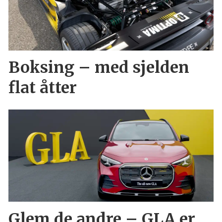
Boksing – med sjelden
flat åtter
Glem de andre – GLA er