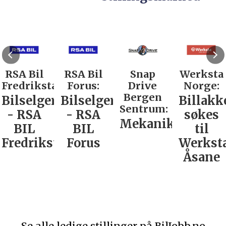
RSA Bil
RSA Bil
Snap
Werksta
Fredrikstad:
Forus:
Drive
Norge:
Bergen
Bilselger
Bilselger
Billakk
Sentrum:
- RSA
- RSA
søkes
Mekaniker
BIL
BIL
til
Fredrikstad
Forus
Werkst
Åsane
Se alle ledige stillinger på BilJobb.no