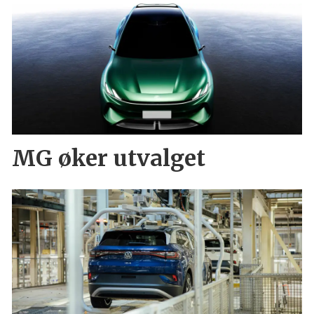
MG øker utvalget