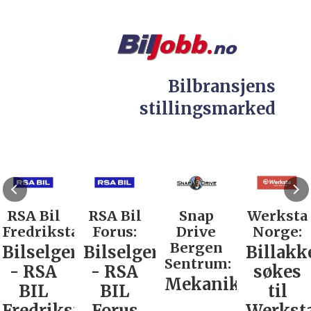
Bilbransjens
stillingsmarked
RSA Bil
RSA Bil
Snap
Werksta
Fredrikstad:
Forus:
Drive
Norge:
Bergen
Bilselger
Bilselger
Billakk
Sentrum:
- RSA
- RSA
søkes
Mekaniker
BIL
BIL
til
Fredrikstad
Forus
Werkst