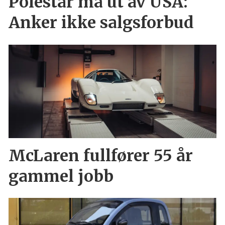
Polestar må ut av USA:
Anker ikke salgsforbud
McLaren fullfører 55 år
gammel jobb