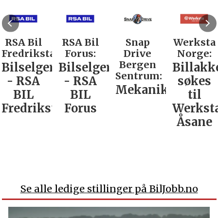
RSA Bil
RSA Bil
Snap
Werksta
Fredrikstad:
Forus:
Drive
Norge:
Bergen
Bilselger
Bilselger
Billakk
Sentrum:
- RSA
- RSA
søkes
Mekaniker
BIL
BIL
til
Fredrikstad
Forus
Werkst
Åsane
Se alle ledige stillinger på BilJobb.no