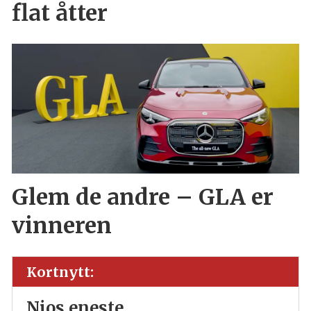
flat åtter
Glem de andre – GLA er
vinneren
Kortnytt:
Nios eneste