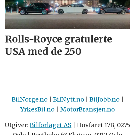
Rolls-Royce gratulerte
USA med de 250
BilNorge.no
|
BilNytt.no
|
BilJobb.no
|
YrkesBil.no
|
MotorBransjen.no
Utgiver:
Bilforlaget AS
| Hovfaret 17B, 0275
Oslo | Postboks 63 Skøyen, 0212 Oslo