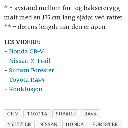
* = avstand mellom for- og bakseterygg
målt med en 175 cm lang sjåfør ved rattet.
** = dørens lengde når den er åpen.
LES VIDERE:
-
Honda CR-V
-
Nissan X-Trail
-
Subaru Forester
-
Toyota RAV4
-
Konklusjon
CR-V
TOYOTA
SUBARU
RAV4
NYHETER
NISSAN
HONDA
FORESTER