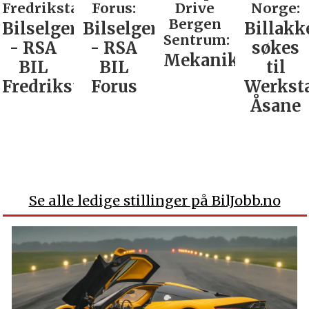
Fredrikstad:
Forus:
Drive
Norge:
Bergen
Bilselger
Bilselger
Billakk
Sentrum:
- RSA
- RSA
søkes
Mekaniker
BIL
BIL
til
Fredrikstad
Forus
Werkst
Åsane
Se alle ledige stillinger på BilJobb.no