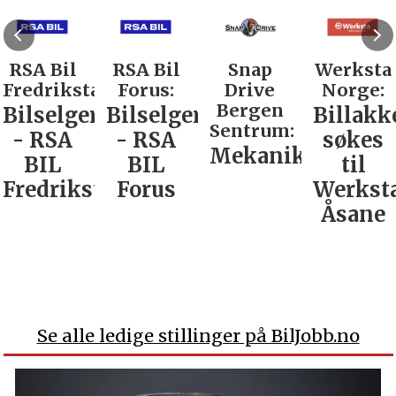
RSA Bil
RSA Bil
Snap
Werksta
Fredrikstad:
Forus:
Drive
Norge:
Bergen
Bilselger
Bilselger
Billakk
Sentrum:
- RSA
- RSA
søkes
Mekaniker
BIL
BIL
til
Fredrikstad
Forus
Werkst
Åsane
Se alle ledige stillinger på BilJobb.no