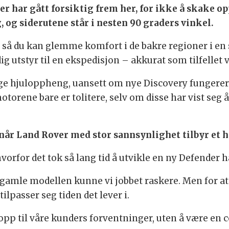
er har gått forsiktig frem her, for ikke å skake 
, og siderutene står i nesten 90 graders vinkel.
 så du kan glemme komfort i de bakre regioner i en 
ig utstyr til en ekspedisjon – akkurat som tilfellet
ge hjuloppheng, uansett om nye Discovery fungerer e
torene bare er tolitere, selv om disse har vist seg å
år Land Rover med stor sannsynlighet tilbyr et h
orfor det tok så lang tid å utvikle en ny Defender h
gamle modellen kunne vi jobbet raskere. Men for at et
tilpasser seg tiden det lever i.
 opp til våre kunders forventninger, uten å være en c