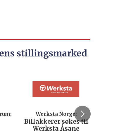
ens stillingsmarked
trum:
Werksta Norge:
Rodi
Billakkerer søkes til
Servi
Werksta Åsane
verks