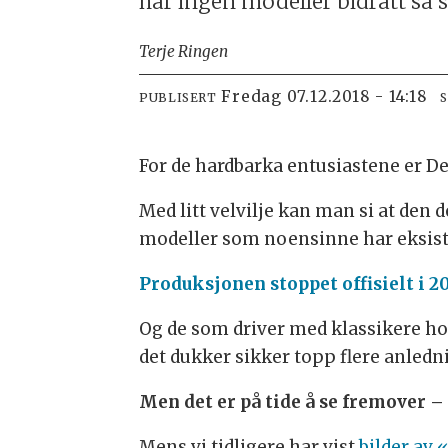
har ingen modeller bidratt så 
Terje Ringen
fredag 07.12.2018 - 14:18
PUBLISERT
For de hardbarka entusiastene er D
Med litt velvilje kan man si at den 
modeller som noensinne har eksister
Produksjonen stoppet offisielt i 2
Og de som driver med klassikere h
det dukker sikker topp flere anledni
Men det er på tide å se fremover –
Mens vi tidligere har vist
bilder av