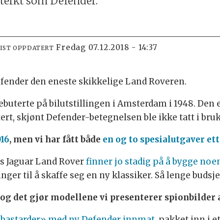
sterkt som Defender.
fredag 07.12.2018 - 14:37
SIST OPPDATERT
efender den eneste skikkelige Land Roveren.
debuterte på bilutstillingen i Amsterdam i 1948. Den 
t, skjønt Defender-betegnelsen ble ikke tatt i bruk 
016
, men vi har fått både
en og to spesialutgaver ett
os Jaguar Land Rover
finner jo stadig på å bygge no
nger til å skaffe seg en ny klassiker. Så lenge budsje
 og det gjør modellene vi presenterer spionbilder 
 «bastarder» med ny Defender innmat
, pakket inn i 