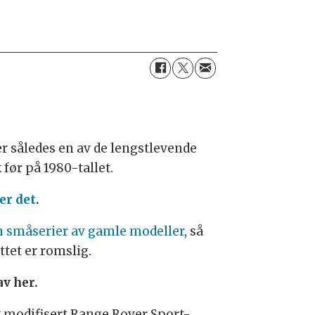
er således en av de lengstlevende
før på 1980-tallet.
er det
.
en småserier av gamle modeller
, så
ttet er romslig.
av her.
et modifisert Range Rover Sport-