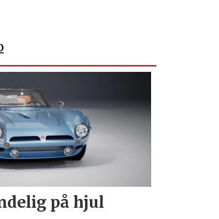
No
o
endelig på hjul