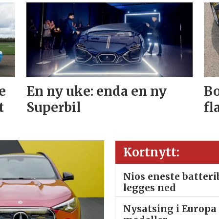
e
En ny uke: enda en ny
Bo
t
Superbil
fl
Kortnytt:
Nios eneste batter
legges ned
Nysatsing i Europa 