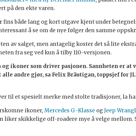
ert på den ekte varen.
 her fins både lang og kort utgave kjent under betegne
 interessant å se om de nye følger den samme oppskr
ten av salget, men antagelig koster det så lite ekst
eten fra seg ved kun å tilby 110-versjonen.
 og ikoner som driver pasjonen. Sannheten er at 
le andre gjør, sa Felix Bräutigan, toppsjef for JL
 til et spesielt merke med stolte tradisjoner, la han
ilårskomne ikoner,
Mercedes G-Klasse
og
Jeep Wrangl
om liker skikkelige off-roadere mye å velge mellom. 