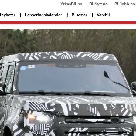
YrkesBil.no
BilNytt.no
BilJobb.no
lnyheter
Lanseringskalender
Biltester
Varebil