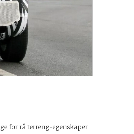
Land Rover D
Foto: Autom
age for rå terreng-egenskaper