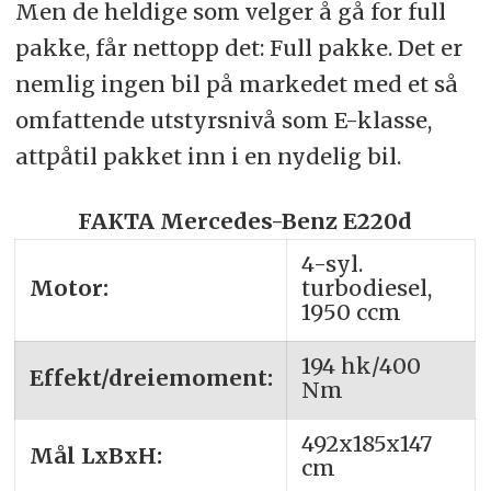
Men de heldige som velger å gå for full
pakke, får nettopp det: Full pakke. Det er
nemlig ingen bil på markedet med et så
omfattende utstyrsnivå som E-klasse,
attpåtil pakket inn i en nydelig bil.
FAKTA Mercedes-Benz E220d
4-syl.
Motor:
turbodiesel,
1950 ccm
194 hk/400
Effekt/dreiemoment:
Nm
492x185x147
Mål LxBxH:
cm