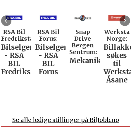
RSA Bil
RSA Bil
Snap
Werksta
Fredrikstad:
Forus:
Drive
Norge:
Bergen
Bilselger
Bilselger
Billakk
Sentrum:
- RSA
- RSA
søkes
Mekaniker
BIL
BIL
til
Fredrikstad
Forus
Werkst
Åsane
Se alle ledige stillinger på BilJobb.no