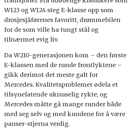
tradisjoner. Fra udødelige klassikere som
W123 og W124 steg E-klasse opp som
drosjesjåførenes favoritt, drømmebilen
for de som ville ha tungt stål og
tilnærmet evig liv.
Da W210-generasjonen kom – den første
E-klassen med de runde frontlyktene –
gikk derimot det meste galt for
Mercedes. Kvalitetsproblemer ødela et
tilsynelatende uknuselig rykte, og
Mercedes måtte gå mange runder både
med seg selv og med kundene for å være
panser-stjerna verdig.