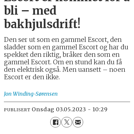
bli – med
bakhjulsdrift!
Den ser ut som en gammel Escort, den
sladder som en gammel Escort og har du
spekket den riktig, bråker den som en
gammel Escort. Om en stund kan du få
den elektrisk også. Men uansett – noen
Escort er den ikke.
Jon
Winding-Sørensen
onsdag 03.05.2023 - 10:29
PUBLISERT