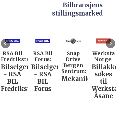
Bilbransjens
stillingsmarked
RSA Bil
RSA Bil
Snap
Werksta
Fredrikstad:
Forus:
Drive
Norge:
Bergen
Bilselger
Bilselger
Billakk
Sentrum:
- RSA
- RSA
søkes
Mekaniker
BIL
BIL
til
Fredrikstad
Forus
Werkst
Åsane