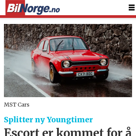
MST Cars
Splitter ny Youngtimer
Escort er kommet for å