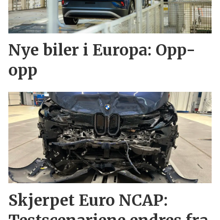
Nye biler i Europa: Opp-
opp
Skjerpet Euro NCAP: