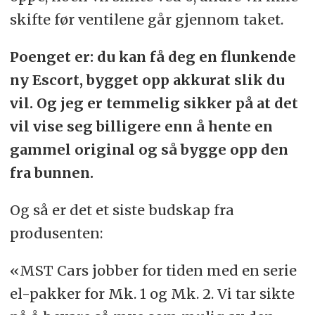
skifte før ventilene går gjennom taket.
Poenget er: du kan få deg en flunkende
ny Escort, bygget opp akkurat slik du
vil. Og jeg er temmelig sikker på at det
vil vise seg billigere enn å hente en
gammel original og så bygge opp den
fra bunnen.
Og så er det et siste budskap fra
produsenten:
«MST Cars jobber for tiden med en serie
el-pakker for Mk. 1 og Mk. 2. Vi tar sikte