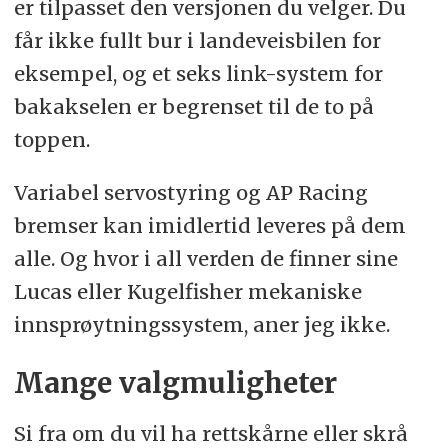
er tilpasset den versjonen du velger. Du
får ikke fullt bur i landeveisbilen for
eksempel, og et seks link-system for
bakakselen er begrenset til de to på
toppen.
Variabel servostyring og AP Racing
bremser kan imidlertid leveres på dem
alle. Og hvor i all verden de finner sine
Lucas eller Kugelfisher mekaniske
innsprøytningssystem, aner jeg ikke.
Mange valgmuligheter
Si fra om du vil ha rettskårne eller skrå