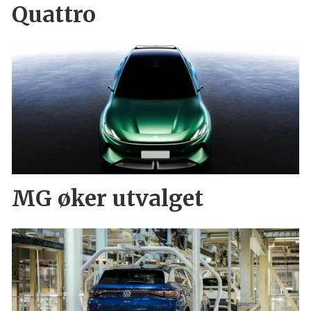
Quattro
MG øker utvalget