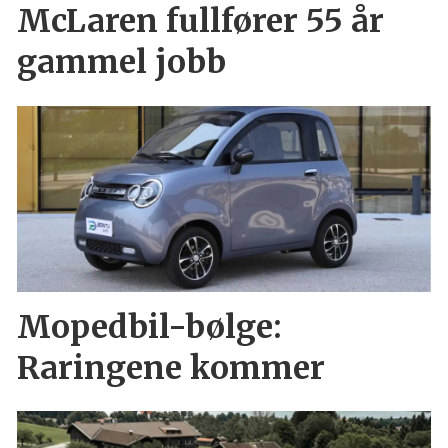
McLaren fullfører 55 år
gammel jobb
Mopedbil-bølge:
Raringene kommer