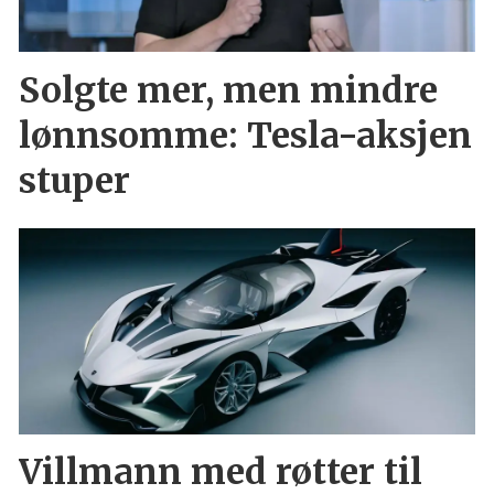
Solgte mer, men mindre
lønnsomme: Tesla-aksjen
stuper
Villmann med røtter til