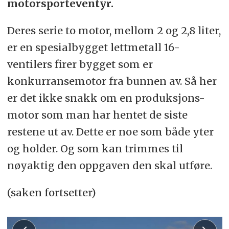
motorsporteventyr.
Deres serie to motor, mellom 2 og 2,8 liter,
er en spesialbygget lettmetall 16-
ventilers firer bygget som er
konkurransemotor fra bunnen av. Så her
er det ikke snakk om en produksjons-
motor som man har hentet de siste
restene ut av. Dette er noe som både yter
og holder. Og som kan trimmes til
nøyaktig den oppgaven den skal utføre.
(saken fortsetter)