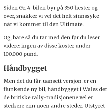
Siden Gr. 4-bilen byr på 350 hester og
over, snakker vi vel det helt sinnssyke
når vi kommer til den Ultimate.
Og, bare så du tar med den før du leser
videre: ingen av disse koster under
100.000 pund.
Håndbygget
Men det du får, uansett versjon, er en
flunkende ny bil, håndbygget i Wales der
de britiske rally-tradisjonene vel er
sterkere enn noen andre steder. Utstyret