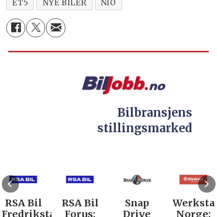
ET5
NYE BILER
NIO
Bilbransjens
stillingsmarked
RSA Bil
RSA Bil
Snap
Werksta
Fredrikstad:
Forus:
Drive
Norge: