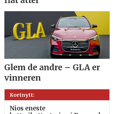
flat åtter
Glem de andre – GLA er
vinneren
Kortnytt:
Nios eneste