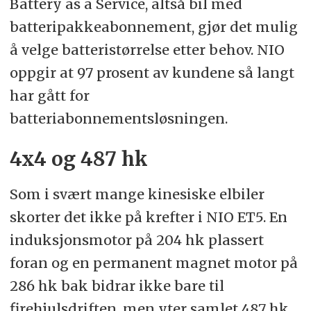
Battery as a Service, altså bil med
batteripakkeabonnement, gjør det mulig
å velge batteristørrelse etter behov. NIO
oppgir at 97 prosent av kundene så langt
har gått for
batteriabonnementsløsningen.
4x4 og 487 hk
Som i svært mange kinesiske elbiler
skorter det ikke på krefter i NIO ET5. En
induksjonsmotor på 204 hk plassert
foran og en permanent magnet motor på
286 hk bak bidrar ikke bare til
firehjulsdriften, men yter samlet 487 hk.