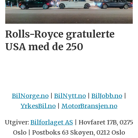
Rolls-Royce gratulerte
USA med de 250
BilNorge.no
|
BilNytt.no
|
BilJobb.no
|
YrkesBil.no
|
MotorBransjen.no
Utgiver:
Bilforlaget AS
| Hovfaret 17B, 0275
Oslo | Postboks 63 Skøyen, 0212 Oslo