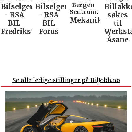
Bergen
Bilselger
Bilselger
Billakk
Sentrum:
- RSA
- RSA
søkes
Mekaniker
BIL
BIL
til
Fredrikstad
Forus
Werkst
Åsane
Se alle ledige stillinger på BilJobb.no