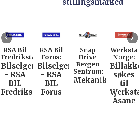
stillingsmarked
RSA Bil
RSA Bil
Snap
Werksta
Fredrikstad:
Forus:
Drive
Norge:
Bergen
Bilselger
Bilselger
Billakk
Sentrum:
- RSA
- RSA
søkes
Mekaniker
BIL
BIL
til
Fredrikstad
Forus
Werkst
Åsane