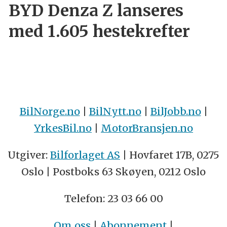
BYD Denza Z lanseres
med 1.605 hestekrefter
BilNorge.no
|
BilNytt.no
|
BilJobb.no
|
YrkesBil.no
|
MotorBransjen.no
Utgiver:
Bilforlaget AS
| Hovfaret 17B, 0275
Oslo | Postboks 63 Skøyen, 0212 Oslo
Telefon: 23 03 66 00
Om oss
|
Abonnement
|