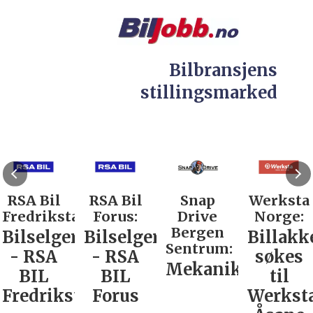
Bilbransjens
stillingsmarked
RSA Bil
RSA Bil
Snap
Werksta
Fredrikstad:
Forus:
Drive
Norge:
Bergen
Bilselger
Bilselger
Billakk
Sentrum:
- RSA
- RSA
søkes
Mekaniker
BIL
BIL
til
Fredrikstad
Forus
Werkst