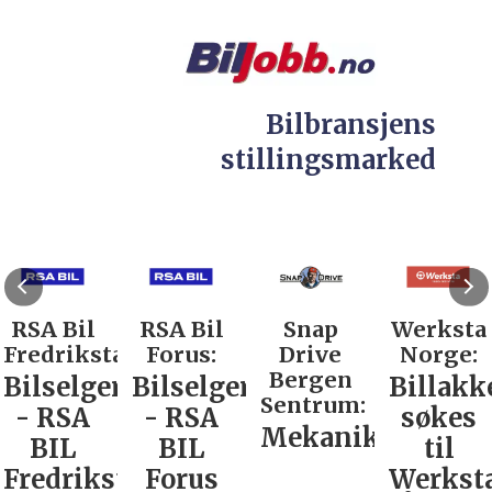
Bilbransjens
stillingsmarked
RSA Bil
RSA Bil
Snap
Werksta
Fredrikstad:
Forus:
Drive
Norge:
Bergen
Bilselger
Bilselger
Billakk
Sentrum:
- RSA
- RSA
søkes
Mekaniker
BIL
BIL
til
Fredrikstad
Forus
Werkst