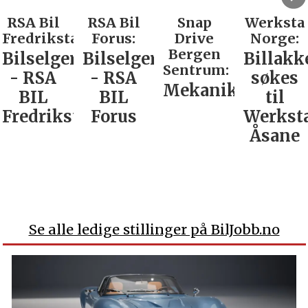
RSA Bil
RSA Bil
Snap
Werksta
Fredrikstad:
Forus:
Drive
Norge:
Bergen
Bilselger
Bilselger
Billakk
Sentrum:
- RSA
- RSA
søkes
Mekaniker
BIL
BIL
til
Fredrikstad
Forus
Werkst
Åsane
Se alle ledige stillinger på BilJobb.no