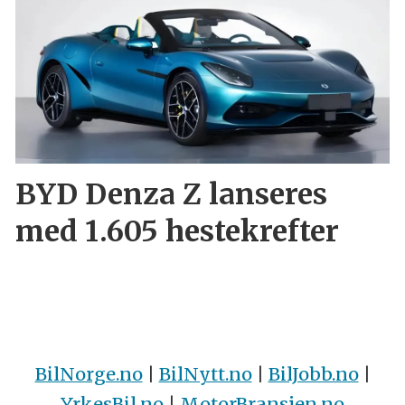
BYD Denza Z lanseres
med 1.605 hestekrefter
BilNorge.no
|
BilNytt.no
|
BilJobb.no
|
YrkesBil.no
|
MotorBransjen.no