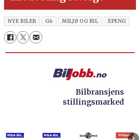
NYE BILER
G6
MILJØ OG BIL
XPENG
Bilbransjens
stillingsmarked