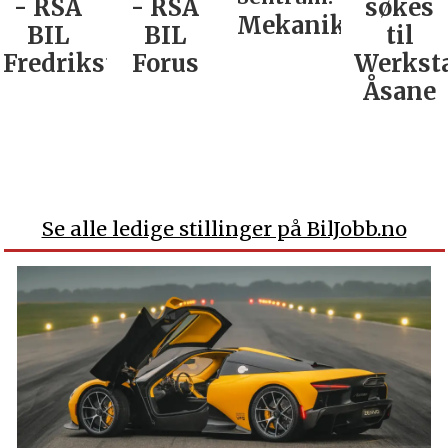
- RSA
- RSA
søkes
Mekaniker
BIL
BIL
til
Fredrikstad
Forus
Werkst
Åsane
Se alle ledige stillinger på BilJobb.no