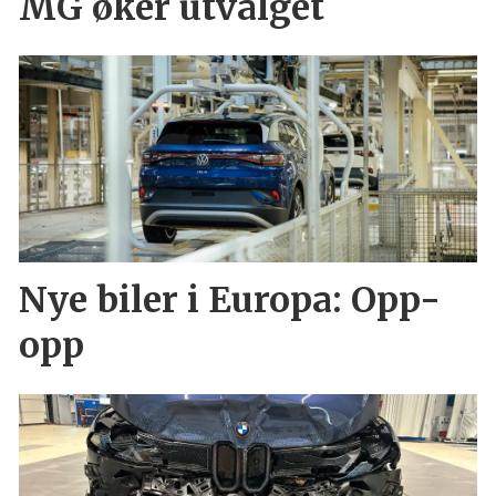
MG øker utvalget
Nye biler i Europa: Opp-
opp