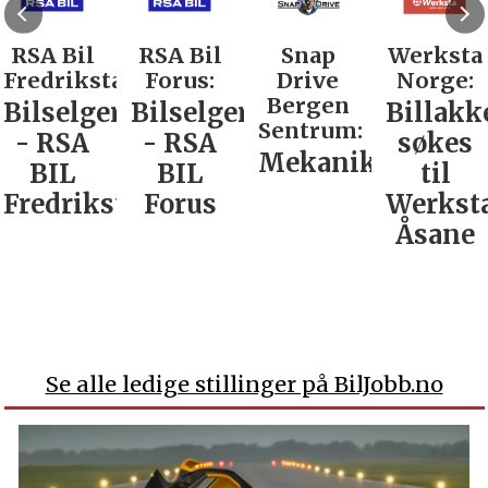
RSA Bil
RSA Bil
Snap
Werksta
Fredrikstad:
Forus:
Drive
Norge:
Bergen
Bilselger
Bilselger
Billakk
Sentrum:
- RSA
- RSA
søkes
Mekaniker
BIL
BIL
til
Fredrikstad
Forus
Werkst
Åsane
Se alle ledige stillinger på BilJobb.no