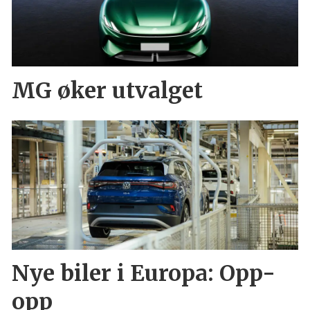
MG øker utvalget
Nye biler i Europa: Opp-
opp