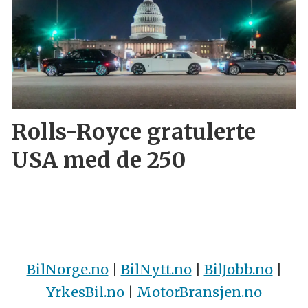
Rolls-Royce gratulerte
USA med de 250
BilNorge.no
|
BilNytt.no
|
BilJobb.no
|
YrkesBil.no
|
MotorBransjen.no