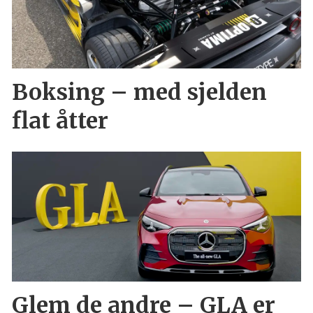
Boksing – med sjelden
flat åtter
Glem de andre – GLA er