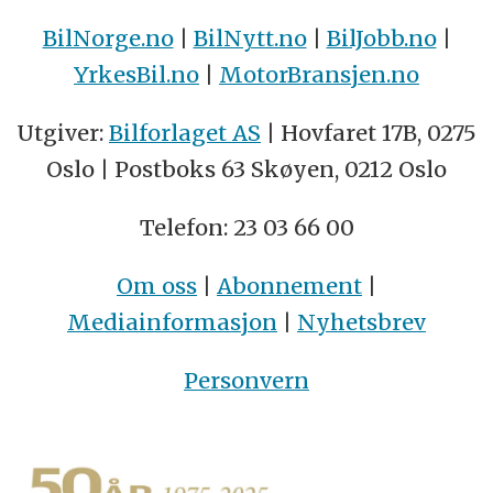
BilNorge.no
|
BilNytt.no
|
BilJobb.no
|
YrkesBil.no
|
MotorBransjen.no
Utgiver:
Bilforlaget AS
| Hovfaret 17B, 0275
Oslo | Postboks 63 Skøyen, 0212 Oslo
Telefon: 23 03 66 00
Om oss
|
Abonnement
|
Mediainformasjon
|
Nyhetsbrev
Personvern