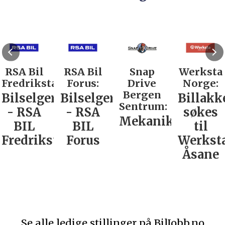
RSA Bil
RSA Bil
Snap
Werksta
Fredrikstad:
Forus:
Drive
Norge:
Bergen
Bilselger
Bilselger
Billakk
Sentrum:
- RSA
- RSA
søkes
Mekaniker
BIL
BIL
til
Fredrikstad
Forus
Werkst
Åsane
Se alle ledige stillinger på BilJobb.no