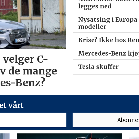
legges ned
Nysatsing i Europa 
modeller
Krise? Ikke hos Re
Mercedes-Benz kjøp
 velger C-
Tesla skuffer
av de mange
des-Benz?
t vårt