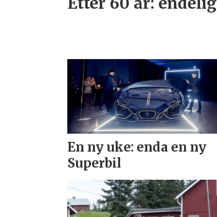
Etter 60 år: endelig
En ny uke: enda en ny
Superbil