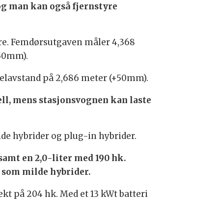
 og man kan også fjernstyre
ere. Femdørsutgaven måler 4,368
+50mm).
selavstand på 2,686 meter (+50mm).
ll, mens stasjonsvognen kan laste
de hybrider og plug-in hybrider.
 samt en 2,0-liter med 190 hk.
s som milde hybrider.
kt på 204 hk. Med et 13 kWt batteri