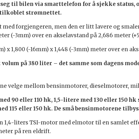
eg til bilen via smarttelefon for å sjekke status,
tilkoblet strømnettet.
 med forgjengeren, men den er litt lavere og smal
eter (-3mm) over en akselavstand på 2,686 meter (
) x 1,800 (-16mm) x 1,448 (-3mm) meter over en ak
volum på 380 liter – det samme som dagens mode
ene velge mellom bensinmotorer, dieselmotorer, mil
med 90 eller 110 hk, 1,5-litere med 130 eller 150 hk
med 115 eller 150 hk. De små bensinmotorene tilby
1,4-liters TSI-motor med elmotor til en samlet effe
eter på ren eldrift.