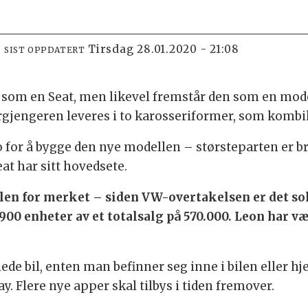
tirsdag 28.01.2020 - 21:08
SIST OPPDATERT
 som en Seat, men likevel fremstår den som en mod
rgjengeren leveres i to karosseriformer, som komb
ro for å bygge den nye modellen – størsteparten er b
at har sitt hovedsete.
len for merket – siden VW-overtakelsen er det sol
900 enheter av et totalsalg på 570.000. Leon har v
blede bil, enten man befinner seg inne i bilen eller 
y. Flere nye apper skal tilbys i tiden fremover.