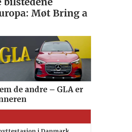
e bilstedene
uropa: Møt Bring a
em de andre – GLA er
nneren
ibyttestasjon i Danmark