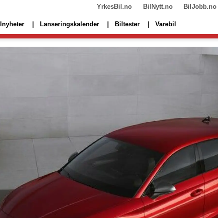
YrkesBil.no
BilNytt.no
BilJobb.no
lnyheter
Lanseringskalender
Biltester
Varebil