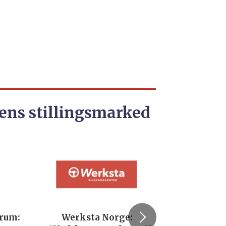
ens stillingsmarked
trum:
Werksta Norge:
Rodi