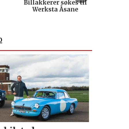
Billakkerer søkes til
Servi
Werksta Åsane
verks
No
o