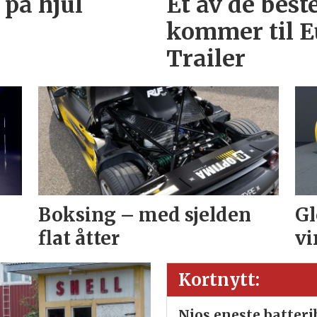
 på hjul
Et av de best
kommer til E
Trailer
Boksing – med sjelden
Gl
flat åtter
vi
Kortnytt:
Nios eneste batter