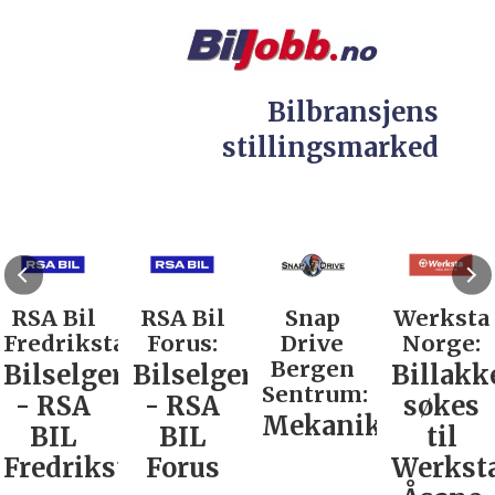
Bilbransjens
stillingsmarked
RSA Bil
RSA Bil
Snap
Werksta
Fredrikstad:
Forus:
Drive
Norge:
Bergen
Bilselger
Bilselger
Billakk
Sentrum:
- RSA
- RSA
søkes
Mekaniker
BIL
BIL
til
Fredrikstad
Forus
Werkst