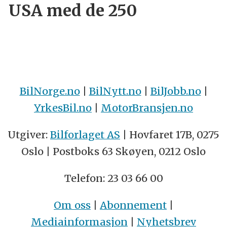
USA med de 250
BilNorge.no
|
BilNytt.no
|
BilJobb.no
|
YrkesBil.no
|
MotorBransjen.no
Utgiver:
Bilforlaget AS
| Hovfaret 17B, 0275
Oslo | Postboks 63 Skøyen, 0212 Oslo
Telefon: 23 03 66 00
Om oss
|
Abonnement
|
Mediainformasjon
|
Nyhetsbrev