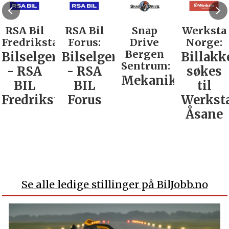
RSA Bil
RSA Bil
Snap
Werksta
Fredrikstad:
Forus:
Drive
Norge:
Bergen
Bilselger
Bilselger
Billakk
Sentrum:
- RSA
- RSA
søkes
Mekaniker
BIL
BIL
til
Fredrikstad
Forus
Werkst
Åsane
Se alle ledige stillinger på BilJobb.no