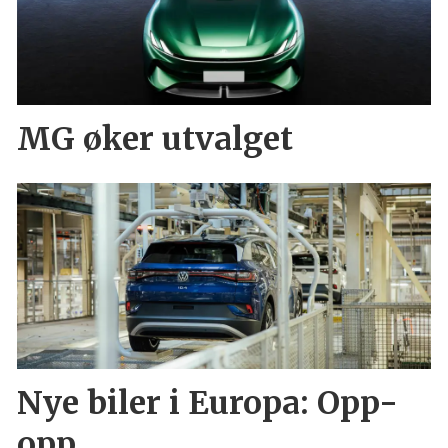
MG øker utvalget
Nye biler i Europa: Opp-
opp