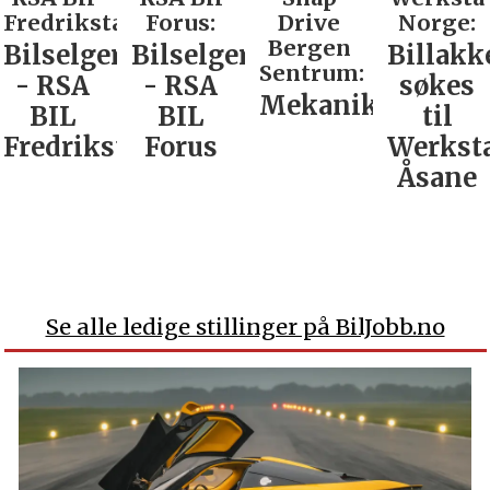
Fredrikstad:
Forus:
Drive
Norge:
Bergen
Bilselger
Bilselger
Billakk
Sentrum:
- RSA
- RSA
søkes
Mekaniker
BIL
BIL
til
Fredrikstad
Forus
Werkst
Åsane
Se alle ledige stillinger på BilJobb.no