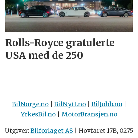
Rolls-Royce gratulerte
USA med de 250
BilNorge.no
|
BilNytt.no
|
BilJobb.no
|
YrkesBil.no
|
MotorBransjen.no
Utgiver:
Bilforlaget AS
| Hovfaret 17B, 0275