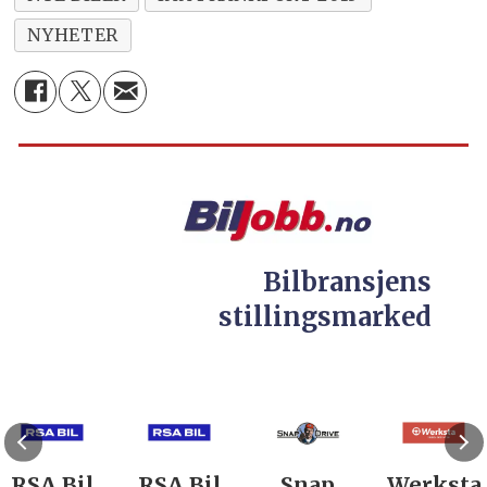
NYHETER
Bilbransjens
stillingsmarked
RSA Bil
RSA Bil
Snap
Werksta