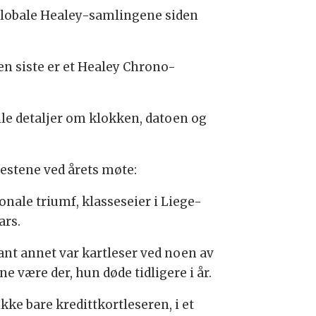
e globale Healey-samlingene siden
en siste er et Healey Chrono-
lle detaljer om klokken, datoen og
estene ved årets møte:
onale triumf, klasseseier i Liege-
ars.
ant annet var kartleser ved noen av
e være der, hun døde tidligere i år.
kke bare kredittkortleseren, i et