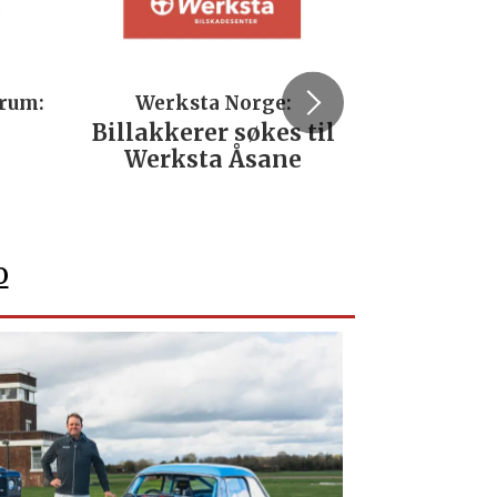
trum:
Werksta Norge:
Rodi
Billakkerer søkes til
Servi
Werksta Åsane
verks
No
o