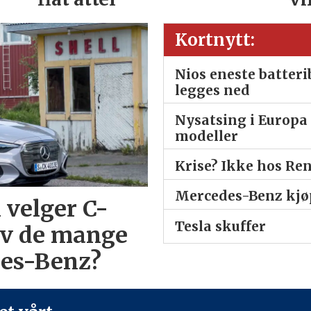
Kortnytt:
Nios eneste batter
legges ned
Nysatsing i Europa 
modeller
Krise? Ikke hos Re
Mercedes-Benz kjøp
 velger C-
Tesla skuffer
av de mange
des-Benz?