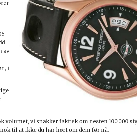
ører
05
dd
n av
n, i
tige
r
nok volumet, vi snakker faktisk om nesten 100.000 st
t nok til at ikke du har hørt om dem før nå.