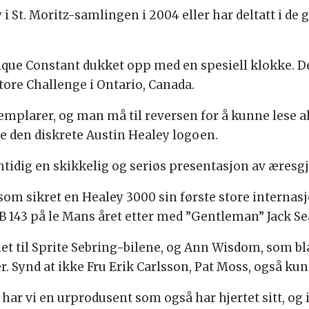
i St. Moritz-samlingen i 2004 eller har deltatt i d
rique Constant dukket opp med en spesiell klokke. D
tore Challenge i Ontario, Canada.
emplarer, og man må til reversen for å kunne lese a
e den diskrete Austin Healey logoen.
tidig en skikkelig og seriøs presentasjon av æresgj
 som sikret en Healey 3000 sin første store internasj
B 143 på le Mans året etter med ”Gentleman” Jack Se
et til Sprite Sebring-bilene, og Ann Wisdom, som bl
. Synd at ikke Fru Erik Carlsson, Pat Moss, også kunn
har vi en urprodusent som også har hjertet sitt, og i