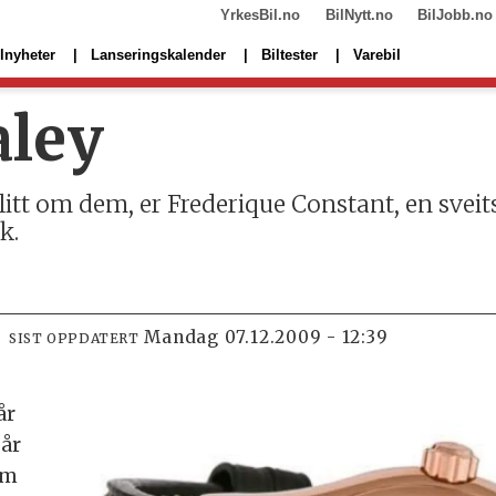
YrkesBil.no
BilNytt.no
BilJobb.no
lnyheter
Lanseringskalender
Biltester
Varebil
aley
 litt om dem, er Frederique Constant, en svei
k.
mandag 07.12.2009 - 12:39
SIST OPPDATERT
år
 år
om