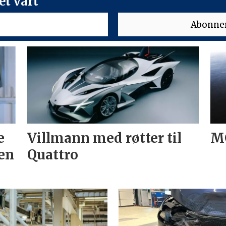
t vårt
e
Villmann med røtter til
MG
en
Quattro