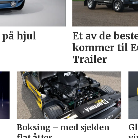
 på hjul
Et av de best
kommer til E
Trailer
Boksing – med sjelden
Gl
flat åtter
vi