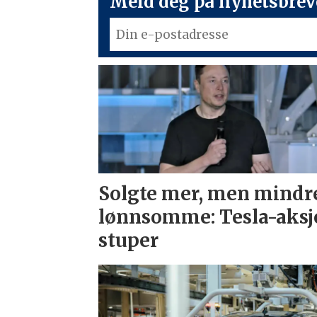
Meld deg på nyhetsbreve
Solgte mer, men mindr
lønnsomme: Tesla-aksj
stuper