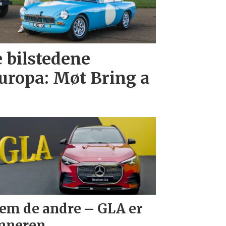
e bilstedene
uropa: Møt Bring a
em de andre – GLA er
nneren