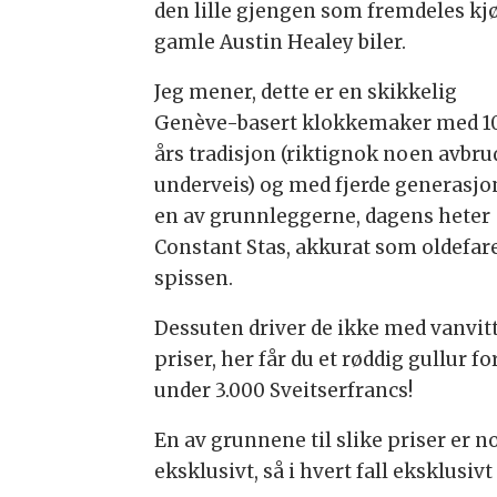
den lille gjengen som fremdeles kj
gamle Austin Healey biler.
Jeg mener, dette er en skikkelig
Genève-basert klokkemaker med 1
års tradisjon (riktignok noen avbru
underveis) og med fjerde generasjo
en av grunnleggerne, dagens heter
Constant Stas, akkurat som oldefare
spissen.
Dessuten driver de ikke med vanvit
priser, her får du et røddig gullur fo
under 3.000 Sveitserfrancs!
En av grunnene til slike priser er 
eksklusivt, så i hvert fall eksklusiv