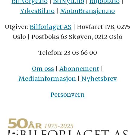
BilNorge.no
|
BilNytt.no
|
BilJobb.no
|
YrkesBil.no
|
MotorBransjen.no
Utgiver:
Bilforlaget AS
| Hovfaret 17B, 0275
Oslo | Postboks 63 Skøyen, 0212 Oslo
Telefon: 23 03 66 00
Om oss
|
Abonnement
|
Mediainformasjon
|
Nyhetsbrev
Personvern