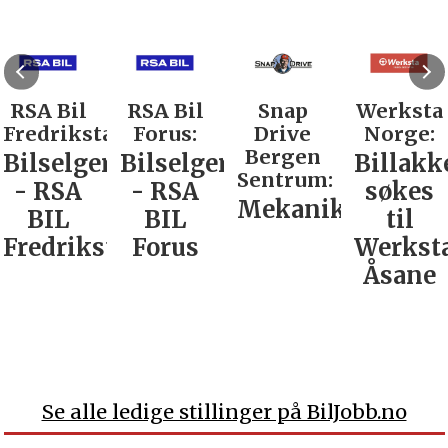
RSA Bil
RSA Bil
Snap
Werksta
Fredrikstad:
Forus:
Drive
Norge:
Bergen
Bilselger
Bilselger
Billakk
Sentrum:
- RSA
- RSA
søkes
Mekaniker
BIL
BIL
til
Fredrikstad
Forus
Werkst
Åsane
Se alle ledige stillinger på BilJobb.no