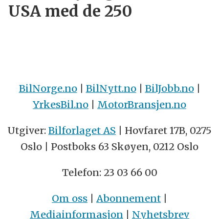
USA med de 250
BilNorge.no
|
BilNytt.no
|
BilJobb.no
|
YrkesBil.no
|
MotorBransjen.no
Utgiver:
Bilforlaget AS
| Hovfaret 17B, 0275
Oslo | Postboks 63 Skøyen, 0212 Oslo
Telefon: 23 03 66 00
Om oss
|
Abonnement
|
Mediainformasjon
|
Nyhetsbrev