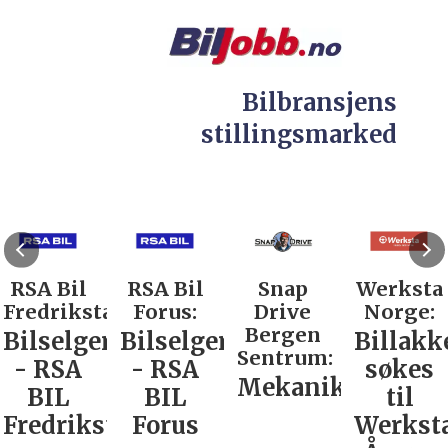
Bilbransjens
stillingsmarked
RSA Bil
RSA Bil
Snap
Werksta
Fredrikstad:
Forus:
Drive
Norge:
Bergen
Bilselger
Bilselger
Billakk
Sentrum:
- RSA
- RSA
søkes
Mekaniker
BIL
BIL
til
Fredrikstad
Forus
Werkst