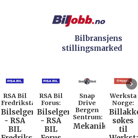
Bilbransjens
stillingsmarked
RSA Bil
RSA Bil
Snap
Werksta
Fredrikstad:
Forus:
Drive
Norge:
Bergen
Bilselger
Bilselger
Billakk
Sentrum:
- RSA
- RSA
søkes
Mekaniker
BIL
BIL
til
Fredrikstad
Forus
Werkst