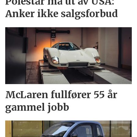
Polestar må ut av USA:
Anker ikke salgsforbud
McLaren fullfører 55 år
gammel jobb