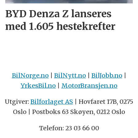
BYD Denza Z lanseres
med 1.605 hestekrefter
BilNorge.no
|
BilNytt.no
|
BilJobb.no
|
YrkesBil.no
|
MotorBransjen.no
Utgiver:
Bilforlaget AS
| Hovfaret 17B, 0275
Oslo | Postboks 63 Skøyen, 0212 Oslo
Telefon: 23 03 66 00