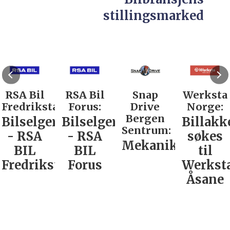
stillingsmarked
RSA Bil
RSA Bil
Snap
Werksta
Fredrikstad:
Forus:
Drive
Norge:
Bergen
Bilselger
Bilselger
Billakk
Sentrum:
- RSA
- RSA
søkes
Mekaniker
BIL
BIL
til
Fredrikstad
Forus
Werkst
Åsane