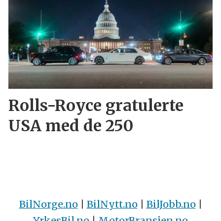
Rolls-Royce gratulerte
USA med de 250
BilNorge.no
|
BilNytt.no
|
BilJobb.no
|
YrkesBil.no
|
MotorBransjen.no