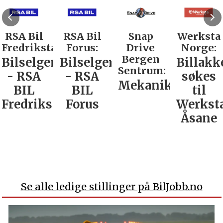
RSA Bil
RSA Bil
Snap
Werksta
Fredrikstad:
Forus:
Drive
Norge:
Bergen
Bilselger
Bilselger
Billakk
Sentrum:
- RSA
- RSA
søkes
Mekaniker
BIL
BIL
til
Fredrikstad
Forus
Werkst
Åsane
Se alle ledige stillinger på BilJobb.no