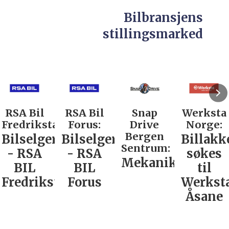
Bilbransjens
stillingsmarked
RSA Bil
RSA Bil
Snap
Werksta
Fredrikstad:
Forus:
Drive
Norge:
Bergen
Bilselger
Bilselger
Billakk
Sentrum:
- RSA
- RSA
søkes
Mekaniker
BIL
BIL
til
Fredrikstad
Forus
Werkst
Åsane