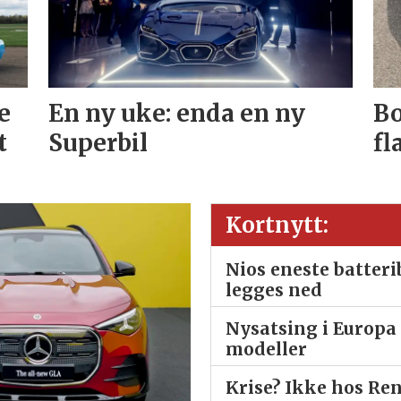
e
En ny uke: enda en ny
Bo
t
Superbil
fl
Kortnytt:
Nios eneste batter
legges ned
Nysatsing i Europa 
modeller
Krise? Ikke hos Re