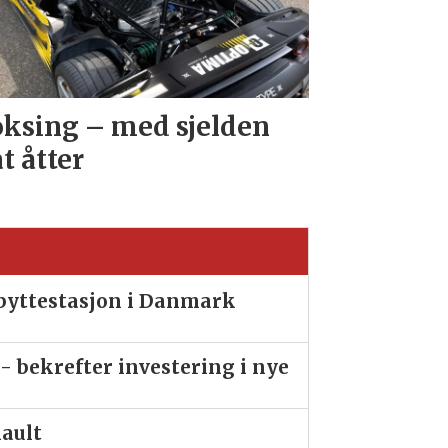
ksing – med sjelden
at åtter
ibyttestasjon i Danmark
- bekrefter investering i nye
nault