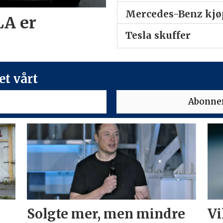
Mercedes-Benz kjøp
LA er
Tesla skuffer
t vårt
Solgte mer, men mindre
Vi