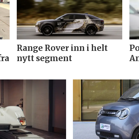
Range Rover inn i helt
Po
fra
nytt segment
An