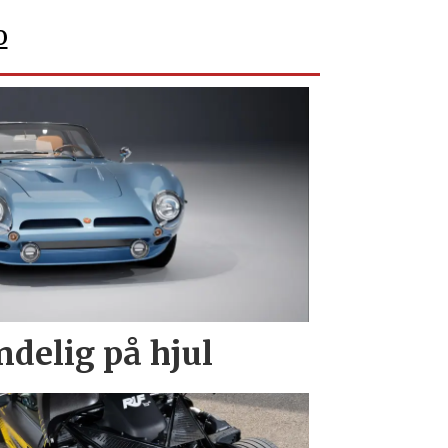
o
endelig på hjul