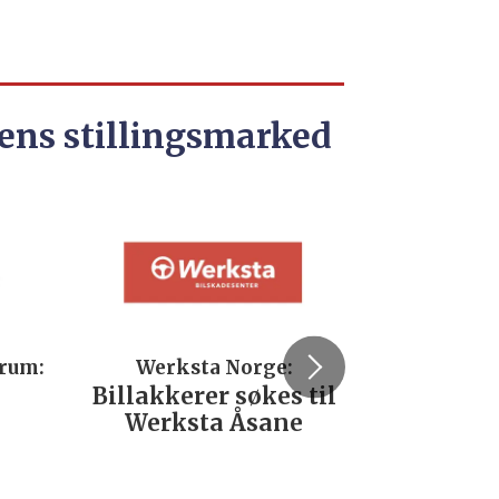
ens stillingsmarked
trum:
Werksta Norge:
Rodi
Billakkerer søkes til
Servi
Werksta Åsane
verks
No