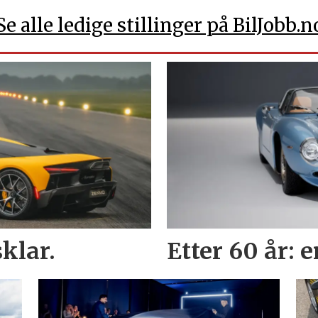
Se alle ledige stillinger på BilJobb.n
klar.
Etter 60 år: 