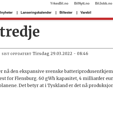
YrkesBil.no
BilNytt.no
BilJobb.no
lnyheter
Lanseringskalender
Biltester
Varebil
tredje
tirsdag 29.03.2022 - 08:46
SIST OPPDATERT
ller nå den ekspansive svenske batteriprodusentkjem
ørvest for Flensburg. 60 gWh kapasitet, 4 milliarder eu
r planene. Det betyr at i Tyskland er det nå produksjo