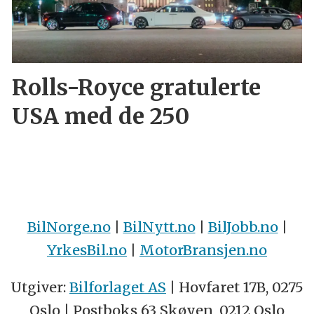
Rolls-Royce gratulerte
USA med de 250
BilNorge.no
|
BilNytt.no
|
BilJobb.no
|
YrkesBil.no
|
MotorBransjen.no
Utgiver:
Bilforlaget AS
| Hovfaret 17B, 0275
Oslo | Postboks 63 Skøyen, 0212 Oslo