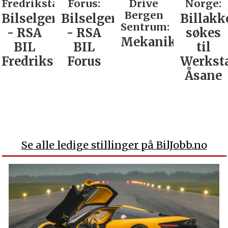
Fredrikstad:
Forus:
Drive
Norge:
Bergen
Bilselger
Bilselger
Billakk
Sentrum:
- RSA
- RSA
søkes
Mekaniker
BIL
BIL
til
Fredrikstad
Forus
Werkst
Åsane
Se alle ledige stillinger på BilJobb.no