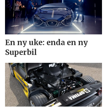
En ny uke: enda en ny
Superbil