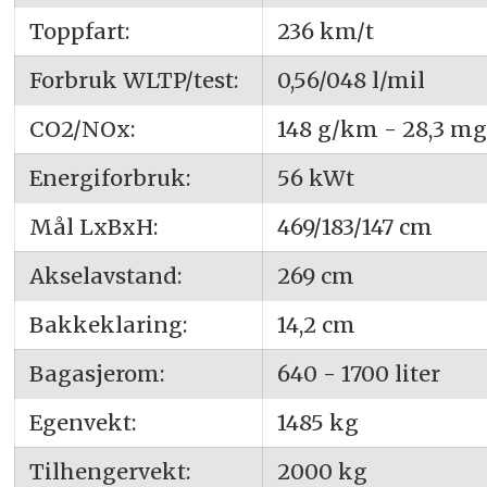
Toppfart:
236 km/t
Forbruk WLTP/test:
0,56/048 l/mil
CO2/NOx:
148 g/km - 28,3 m
Energiforbruk:
56 kWt
Mål LxBxH:
469/183/147 cm
Akselavstand:
269 cm
Bakkeklaring:
14,2 cm
Bagasjerom:
640 - 1700 liter
Egenvekt:
1485 kg
Tilhengervekt:
2000 kg