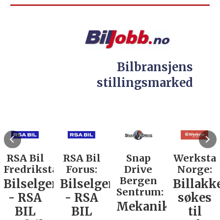
Bilbransjens
stillingsmarked
RSA Bil
RSA Bil
Snap
Werksta
Fredrikstad:
Forus:
Drive
Norge:
Bergen
Bilselger
Bilselger
Billakk
Sentrum:
- RSA
- RSA
søkes
Mekaniker
BIL
BIL
til