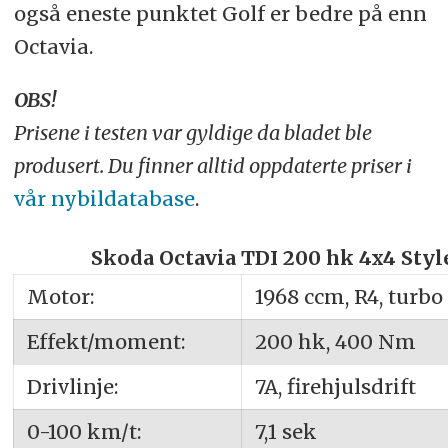
også eneste punktet Golf er bedre på enn
Octavia.
OBS!
Prisene i testen var gyldige da bladet ble
produsert. Du finner alltid oppdaterte priser i
vår nybildatabase
.
Skoda Octavia TDI 200 hk 4x4 Styl
Motor:
1968 ccm, R4, turbo
Effekt/moment:
200 hk, 400 Nm
Drivlinje:
7A, firehjulsdrift
0-100 km/t:
7,1 sek