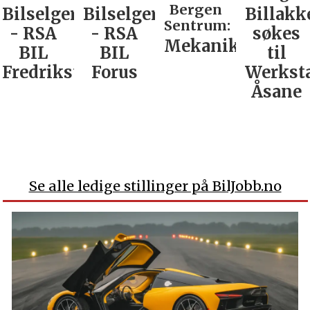
Bergen
Bilselger
Bilselger
Billakk
Sentrum:
- RSA
- RSA
søkes
Mekaniker
BIL
BIL
til
Fredrikstad
Forus
Werkst
Åsane
Se alle ledige stillinger på BilJobb.no