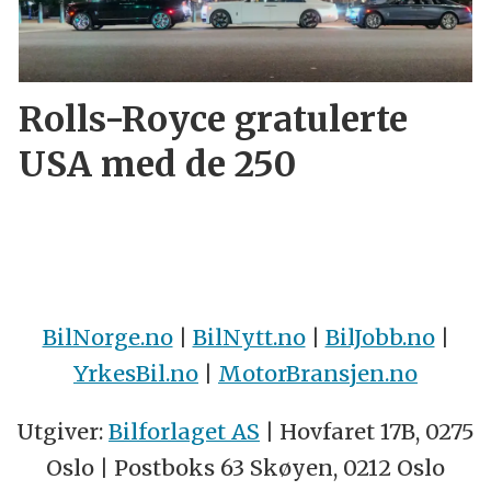
Rolls-Royce gratulerte
USA med de 250
BilNorge.no
|
BilNytt.no
|
BilJobb.no
|
YrkesBil.no
|
MotorBransjen.no
Utgiver:
Bilforlaget AS
| Hovfaret 17B, 0275
Oslo | Postboks 63 Skøyen, 0212 Oslo