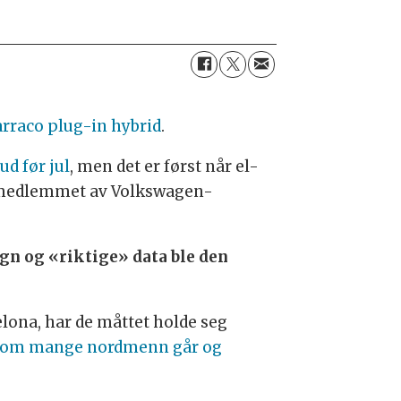
rraco plug-in hybrid
.
d før jul
, men det er først når el-
ke medlemmet av Volkswagen-
ign og «riktige» data ble den
elona, har de måttet holde seg
 som mange nordmenn går og