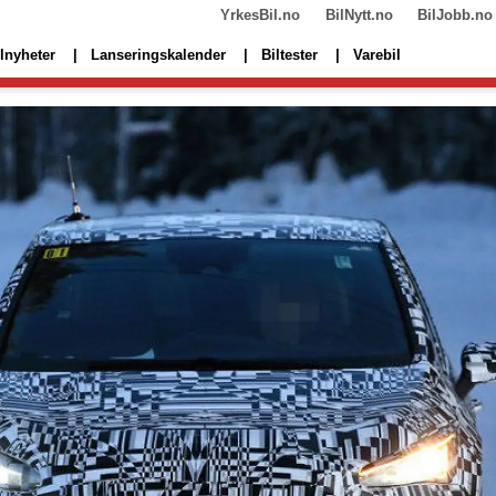
YrkesBil.no
BilNytt.no
BilJobb.no
lnyheter
Lanseringskalender
Biltester
Varebil