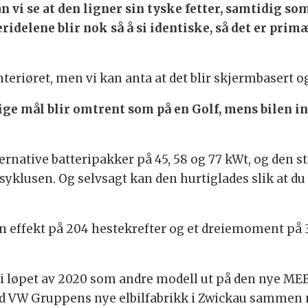
n vi se at den ligner sin tyske fetter, samtidig 
ridelene blir nok så å si identiske, så det er pri
nteriøret, men vi kan anta at det blir skjermbasert og 
ge mål blir omtrent som på en Golf, mens bilen i
ternative batteripakker på 45, 58 og 77 kWt, og den s
yklusen. Og selvsagt kan den hurtiglades slik at du 
n effekt på 204 hestekrefter og et dreiemoment på 
n i løpet av 2020 som andre modell ut på den nye ME
 ved VW Gruppens nye elbilfabrikk i Zwickau sammen