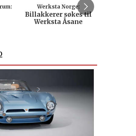
trum:
Werksta Norge:
Rodi
Billakkerer søkes til
Servi
Werksta Åsane
verks
No
o