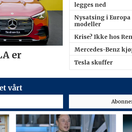
legges ned
Nysatsing i Europa 
modeller
Krise? Ikke hos Re
Mercedes-Benz kjøp
LA er
Tesla skuffer
t vårt