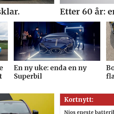
klar.
Etter 60 år: 
e
En ny uke: enda en ny
Bo
t
Superbil
fl
Kortnytt:
Nios eneste batter