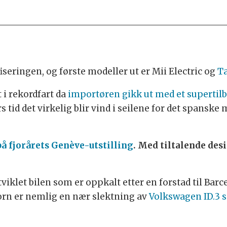
fiseringen, og første modeller ut er Mii Electric og
Ta
 i rekordfart da
importøren gikk ut med et supertilbu
tid det virkelig blir vind i seilene for det spans
å fjorårets Genève-utstilling
. Med tiltalende des
iklet bilen som er oppkalt etter en forstad til Barc
rn er nemlig en nær slektning av
Volkswagen ID.3