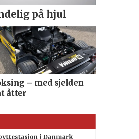
endelig på hjul
ksing – med sjelden
at åtter
ibyttestasjon i Danmark