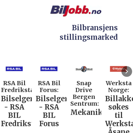
Bilbransjens
stillingsmarked
RSA Bil
RSA Bil
Snap
Werksta
Fredrikstad:
Forus:
Drive
Norge:
Bergen
Bilselger
Bilselger
Billakk
Sentrum:
- RSA
- RSA
søkes
Mekaniker
BIL
BIL
til
Fredrikstad
Forus
Werkst
Åsane