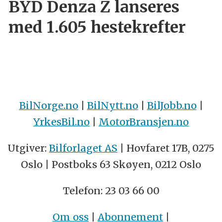
BYD Denza Z lanseres
med 1.605 hestekrefter
BilNorge.no
|
BilNytt.no
|
BilJobb.no
|
YrkesBil.no
|
MotorBransjen.no
Utgiver:
Bilforlaget AS
| Hovfaret 17B, 0275
Oslo | Postboks 63 Skøyen, 0212 Oslo
Telefon: 23 03 66 00
Om oss
|
Abonnement
|