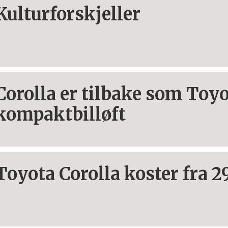
Kulturforskjeller
Corolla er tilbake som Toy
kompaktbilløft
Toyota Corolla koster fra 