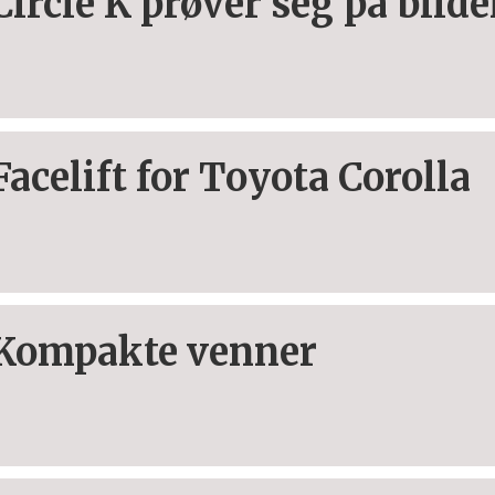
Circle K prøver seg på bilde
Facelift for Toyota Corolla
Kompakte venner