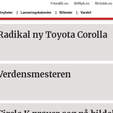
YrkesBil.no
BilNytt.no
BilJobb.no
lnyheter
Lanseringskalender
Biltester
Varebil
Radikal ny Toyota Corolla
Verdensmesteren