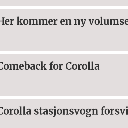
Her kommer en ny volumse
Comeback for Corolla
Corolla stasjonsvogn forsv