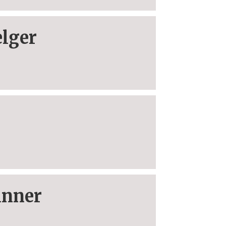
lger
inner