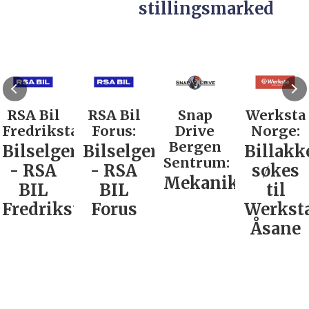
stillingsmarked
RSA Bil
RSA Bil
Snap
Werksta
Fredrikstad:
Forus:
Drive
Norge:
Bergen
Bilselger
Bilselger
Billakk
Sentrum:
- RSA
- RSA
søkes
Mekaniker
BIL
BIL
til
Fredrikstad
Forus
Werkst
Åsane