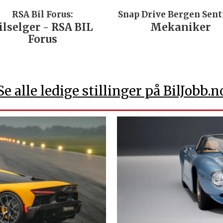
Snap Drive Bergen Sentrum:
Werkst
L
Mekaniker
Billakker
Werks
Se alle ledige stillinger på BilJobb.n