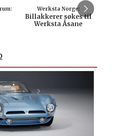
a Norge:
Rodin & Co AS:
er søkes til
Servicetekniker
ta Åsane
verkstedutstyr
Nordland
o