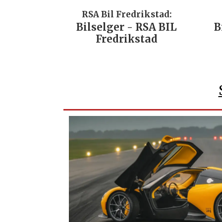
A Bil Fredrikstad:
RSA Bil Forus:
lselger - RSA BIL
Bilselger - RSA BI
Fredrikstad
Forus