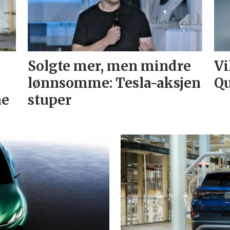
Solgte mer, men mindre
Vi
lønnsomme: Tesla-aksjen
Qu
ne
stuper