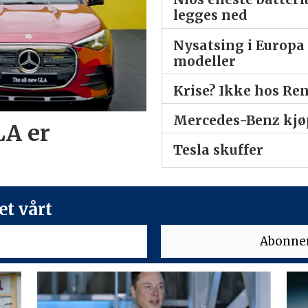
legges ned
Nysatsing i Europa 
modeller
Krise? Ikke hos Re
Mercedes-Benz kjøp
LA er
Tesla skuffer
t vårt