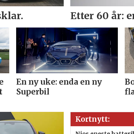
klar.
Etter 60 år: 
e
En ny uke: enda en ny
Bo
t
Superbil
fl
Kortnytt:
Nios eneste batter