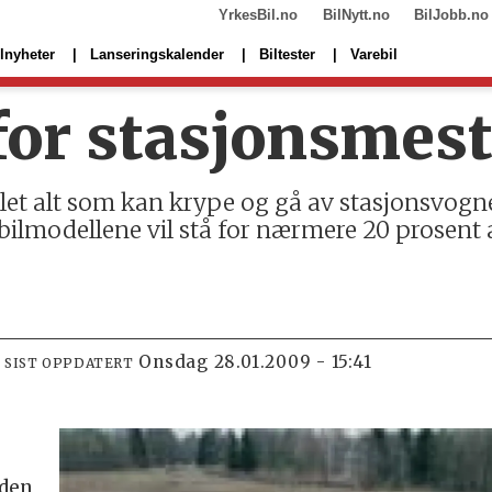
YrkesBil.no
BilNytt.no
BilJobb.no
lnyheter
Lanseringskalender
Biltester
Varebil
or stasjonsmest
mlet alt som kan krype og gå av stasjonsvogne
 bilmodellene vil stå for nærmere 20 prosent a
onsdag 28.01.2009 - 15:41
SIST OPPDATERT
 den