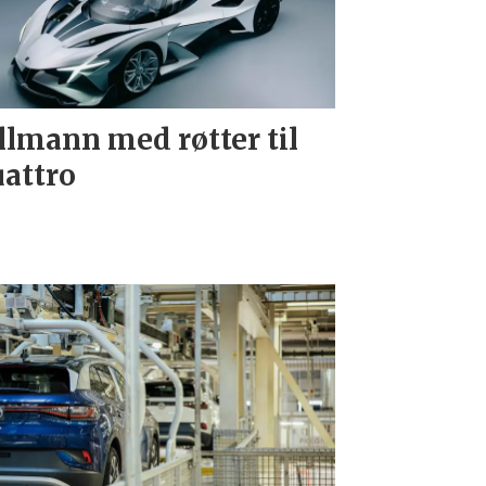
llmann med røtter til
attro