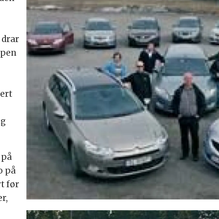
 drar
uppen
ert
og
 på
o på
t før
r,