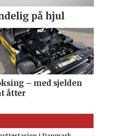
endelig på hjul
ksing – med sjelden
at åtter
ibyttestasjon i Danmark