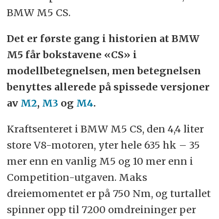
BMW M5 CS.
Det er første gang i historien at BMW
M5 får bokstavene «CS» i
modellbetegnelsen, men betegnelsen
benyttes allerede på spissede versjoner
av
M2
,
M3
og
M4
.
Kraftsenteret i BMW M5 CS, den 4,4 liter
store V8-motoren, yter hele 635 hk – 35
mer enn en vanlig M5 og 10 mer enn i
Competition-utgaven. Maks
dreiemomentet er på 750 Nm, og turtallet
spinner opp til 7200 omdreininger per