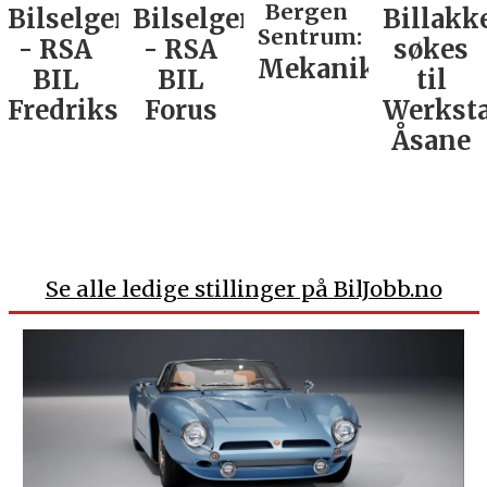
Bergen
Bilselger
Bilselger
Billakk
Sentrum:
- RSA
- RSA
søkes
Mekaniker
BIL
BIL
til
Fredrikstad
Forus
Werkst
Åsane
Se alle ledige stillinger på BilJobb.no