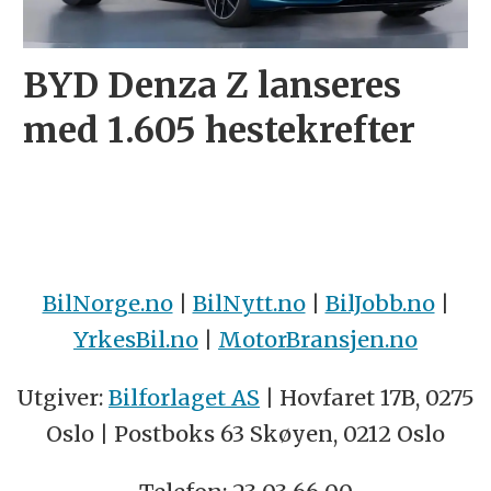
BYD Denza Z lanseres
med 1.605 hestekrefter
BilNorge.no
|
BilNytt.no
|
BilJobb.no
|
YrkesBil.no
|
MotorBransjen.no
Utgiver:
Bilforlaget AS
| Hovfaret 17B, 0275
Oslo | Postboks 63 Skøyen, 0212 Oslo