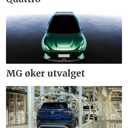
MG øker utvalget