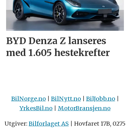
BYD Denza Z lanseres
med 1.605 hestekrefter
BilNorge.no
|
BilNytt.no
|
BilJobb.no
|
YrkesBil.no
|
MotorBransjen.no
Utgiver:
Bilforlaget AS
| Hovfaret 17B, 0275