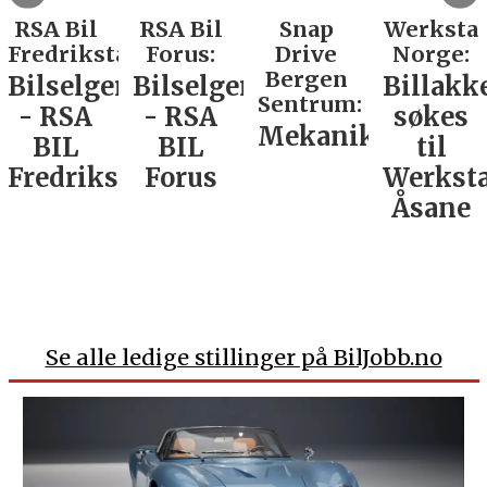
RSA Bil
RSA Bil
Snap
Werksta
Fredrikstad:
Forus:
Drive
Norge:
Bergen
Bilselger
Bilselger
Billakk
Sentrum:
- RSA
- RSA
søkes
Mekaniker
BIL
BIL
til
Fredrikstad
Forus
Werkst
Åsane
Se alle ledige stillinger på BilJobb.no