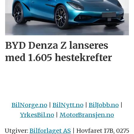
BYD Denza Z lanseres
med 1.605 hestekrefter
BilNorge.no
|
BilNytt.no
|
BilJobb.no
|
YrkesBil.no
|
MotorBransjen.no
Utgiver:
Bilforlaget AS
| Hovfaret 17B, 0275