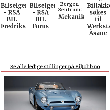
Bergen
Bilselger
Bilselger
Billakk
Sentrum:
- RSA
- RSA
søkes
Mekaniker
BIL
BIL
til
Fredrikstad
Forus
Werkst
Åsane
Se alle ledige stillinger på BilJobb.no