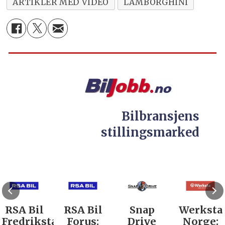
ARTIKLER MED VIDEO
LAMBORGHINI
Bilbransjens
stillingsmarked
RSA Bil
RSA Bil
Snap
Werksta
Fredrikstad:
Forus:
Drive
Norge: