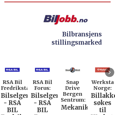
Bilbransjens
stillingsmarked
RSA Bil
RSA Bil
Snap
Werksta
Fredrikstad:
Forus:
Drive
Norge:
Bergen
Bilselger
Bilselger
Billakk
Sentrum:
- RSA
- RSA
søkes
Mekaniker
BIL
BIL
til