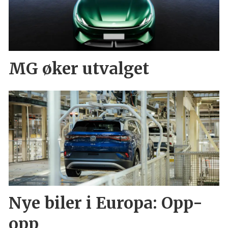
MG øker utvalget
Nye biler i Europa: Opp-
opp