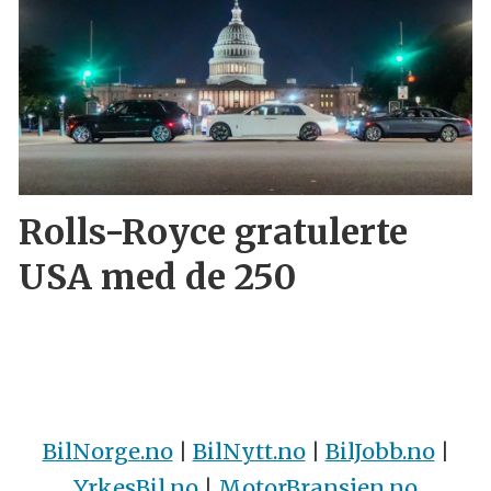
Rolls-Royce gratulerte
USA med de 250
BilNorge.no
|
BilNytt.no
|
BilJobb.no
|
YrkesBil.no
|
MotorBransjen.no