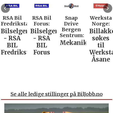
RSA Bil
RSA Bil
Snap
Werksta
Fredrikstad:
Forus:
Drive
Norge:
Bergen
Bilselger
Bilselger
Billakk
Sentrum:
- RSA
- RSA
søkes
Mekaniker
BIL
BIL
til
Fredrikstad
Forus
Werkst
Åsane
Se alle ledige stillinger på BilJobb.no