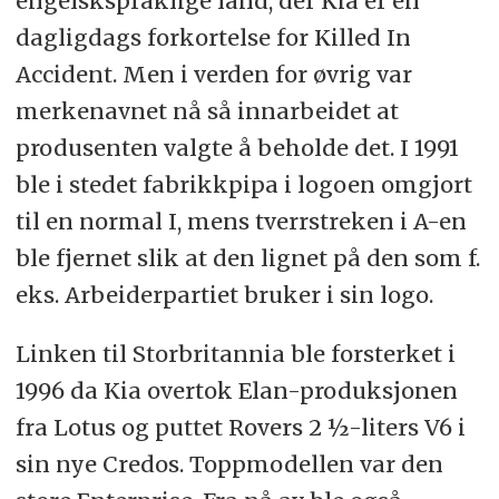
engelskspråklige land, der Kia er en
dagligdags forkortelse for Killed In
Accident. Men i verden for øvrig var
merkenavnet nå så innarbeidet at
produsenten valgte å beholde det. I 1991
ble i stedet fabrikkpipa i logoen omgjort
til en normal I, mens tverrstreken i A-en
ble fjernet slik at den lignet på den som f.
eks. Arbeiderpartiet bruker i sin logo.
Linken til Storbritannia ble forsterket i
1996 da Kia overtok Elan-produksjonen
fra Lotus og puttet Rovers 2 ½-liters V6 i
sin nye Credos. Toppmodellen var den