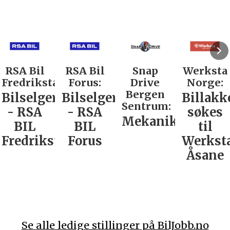
RSA Bil
RSA Bil
Snap
Werksta
Fredrikstad:
Forus:
Drive
Norge:
Bergen
Bilselger
Bilselger
Billakk
Sentrum:
- RSA
- RSA
søkes
Mekaniker
BIL
BIL
til
Fredrikstad
Forus
Werkst
Åsane
Se alle ledige stillinger på BilJobb.no