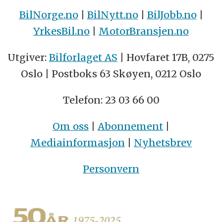
BilNorge.no
|
BilNytt.no
|
BilJobb.no
|
YrkesBil.no
|
MotorBransjen.no
Utgiver:
Bilforlaget AS
| Hovfaret 17B, 0275
Oslo | Postboks 63 Skøyen, 0212 Oslo
Telefon: 23 03 66 00
Om oss
|
Abonnement
|
Mediainformasjon
|
Nyhetsbrev
Personvern