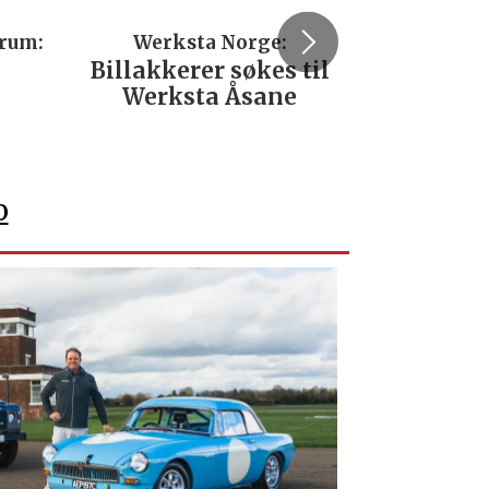
trum:
Werksta Norge:
Rodi
Billakkerer søkes til
Servi
Werksta Åsane
verks
No
o