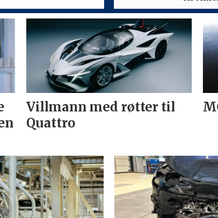
e
Villmann med røtter til
MG
en
Quattro