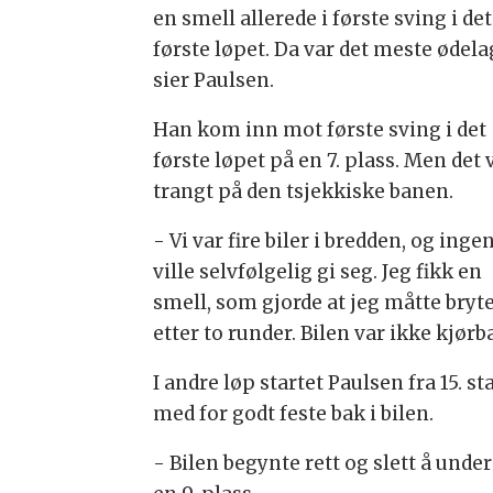
en smell allerede i første sving i det
første løpet. Da var det meste ødela
sier Paulsen.
Han kom inn mot første sving i det
første løpet på en 7. plass. Men det 
trangt på den tsjekkiske banen.
- Vi var fire biler i bredden, og inge
ville selvfølgelig gi seg. Jeg fikk en
smell, som gjorde at jeg måtte bryt
etter to runder. Bilen var ikke kjørba
I andre løp startet Paulsen fra 15. s
med for godt feste bak i bilen.
- Bilen begynte rett og slett å unde