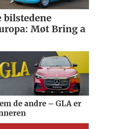
e bilstedene
uropa: Møt Bring a
em de andre – GLA er
nneren