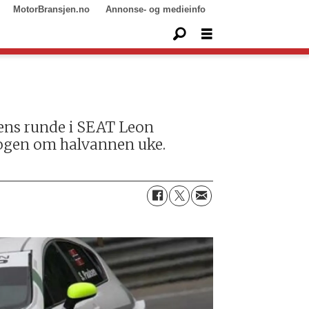
MotorBransjen.no
Annonse- og medieinfo
lgens runde i SEAT Leon
skogen om halvannen uke.