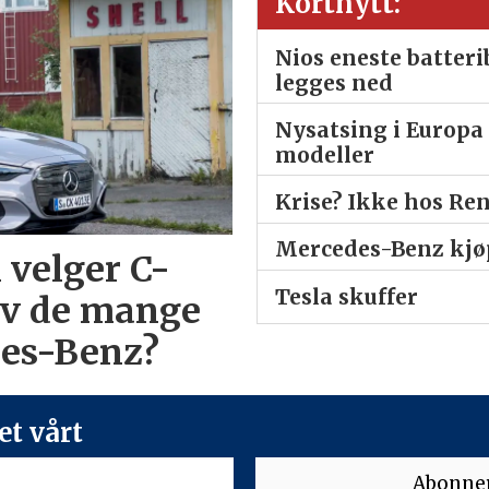
Kortnytt:
Nios eneste batter
legges ned
Nysatsing i Europa 
modeller
Krise? Ikke hos Re
Mercedes-Benz kjøp
 velger C-
Tesla skuffer
av de mange
des-Benz?
t vårt