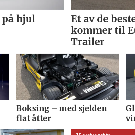
 på hjul
Et av de best
kommer til E
Trailer
Boksing – med sjelden
Gl
flat åtter
vi