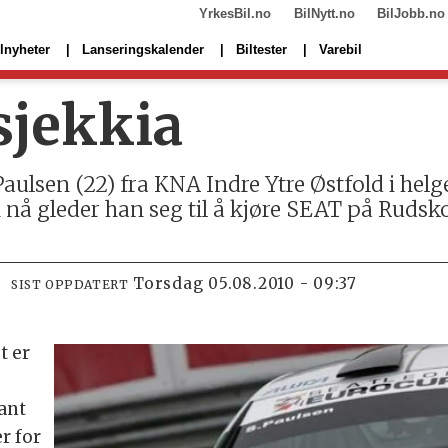
YrkesBil.no
BilNytt.no
BilJobb.no
lnyheter
Lanseringskalender
Biltester
Varebil
sjekkia
n Paulsen (22) fra KNA Indre Ytre Østfold i he
n nå gleder han seg til å kjøre SEAT på Rud
torsdag 05.08.2010 - 09:37
SIST OPPDATERT
t er
ant
er for