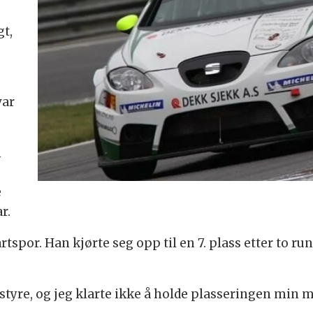
gt,
var
n
e
r.
tartspor. Han kjørte seg opp til en 7. plass etter to 
rstyre, og jeg klarte ikke å holde plasseringen min m