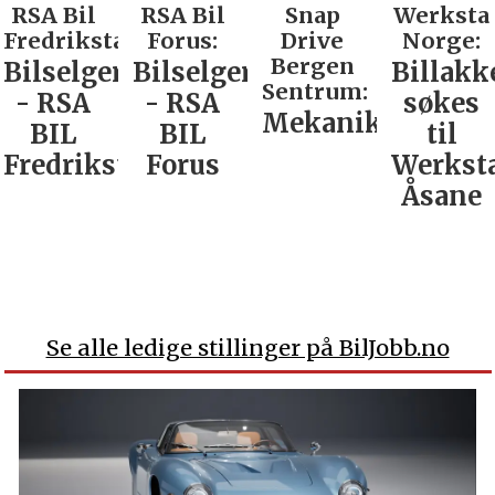
RSA Bil
RSA Bil
Snap
Werksta
Fredrikstad:
Forus:
Drive
Norge:
Bergen
Bilselger
Bilselger
Billakk
Sentrum:
- RSA
- RSA
søkes
Mekaniker
BIL
BIL
til
Fredrikstad
Forus
Werkst
Åsane
Se alle ledige stillinger på BilJobb.no